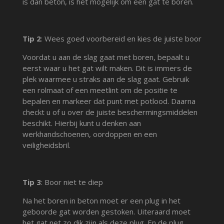
is dan beton, is het mogelijk om een gat te boren.
Tip 2
: Wees goed voorbereid en kies de juiste boor
Voordat u aan de slag gaat met boren, bepaalt u
eerst waar u het gat wilt maken. Dit is immers de
plek waarmee u straks aan de slag gaat. Gebruik
een rolmaat of een meetlint om de positie te
bepalen en markeer dat punt met potlood. Daarna
checkt u of u over de juiste beschermingsmiddelen
beschikt. Hierbij kunt u denken aan
werkhandschoenen, oordoppen en een
veiligheidsbril.
Tip 3
: Boor niet te diep
Na het boren in beton moet er een plug in het
geboorde gat worden gestoken. Uiteraard moet
het gat net zo dik zijn als deze plug. En de plug